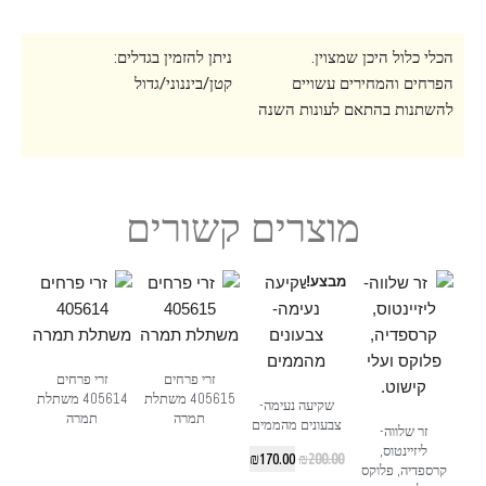
הכלי כלול היכן שמצוין.
ניתן להזמין בגדלים:
הפרחים והמחירים עשויים
קטן/ביננוני/גדול
להשתנות בהתאם לעונות השנה
מוצרים קשורים
מבצע!
זרי פרחים
זרי פרחים
405615 משתלת
405614 משתלת
שקיעה נעימה-
תמרה
תמרה
צבעונים מהממים
זר שלווה-
ליזיינטוס,
₪
170.00
₪
200.00
קרספדיה, פלוקס